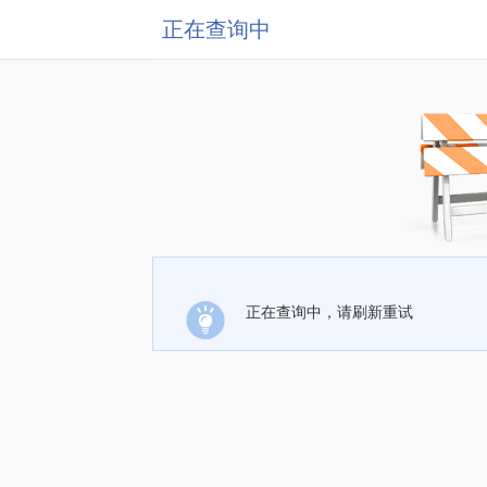
正在查询中
正在查询中，请刷新重试